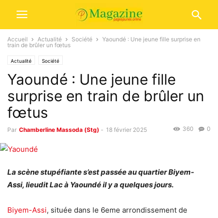
Accueil
Actualité
Société
Yaoundé : Une jeune fille surprise en
train de brûler un fœtus
Actualité
Société
Yaoundé : Une jeune fille
surprise en train de brûler un
fœtus
360
0
Par
Chamberline Massoda (Stg)
-
18 février 2025
La scène stupéfiante s’est passée au quartier Biyem-
Assi, lieudit Lac à Yaoundé il y a quelques jours.
Biyem-Assi
, située dans le 6eme arrondissement de