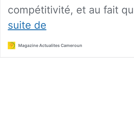
compétitivité, et au fait 
Pr
suite de
Vincent
Sosthene
Fouda
Magazine Actualites Cameroun
« 2025
sera
encore
plus
difficile »