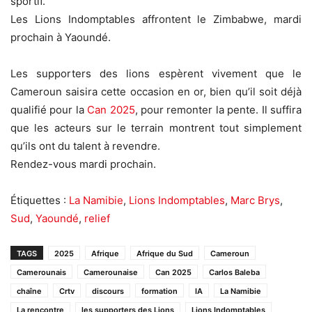
sportif.
Les Lions Indomptables affrontent le Zimbabwe, mardi
prochain à Yaoundé.
Les supporters des lions espèrent vivement que le
Cameroun saisira cette occasion en or, bien qu’il soit déjà
qualifié pour la
Can 2025
, pour remonter la pente. Il suffira
que les acteurs sur le terrain montrent tout simplement
qu’ils ont du talent à revendre.
Rendez-vous mardi prochain.
Étiquettes :
La Namibie
,
Lions Indomptables
,
Marc Brys
,
Sud
,
Yaoundé
,
relief
TAGS
2025
Afrique
Afrique du Sud
Cameroun
Camerounais
Camerounaise
Can 2025
Carlos Baleba
chaîne
Crtv
discours
formation
IA
La Namibie
La rencontre
les supporters des Lions
Lions Indomptables