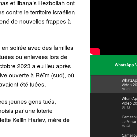
mas et libanais Hezbollah ont
 contre le territoire israélien
mené de nouvelles frappes à
 en soirée avec des familles
tuées ou enlevées lors de
ctobre 2023 a eu lieu après
WhatsApp V
08 04 at 15 
ve ouverte à Réïm (sud), où
WhatsA
vaient été tuées.
Video 20
04 at 15
01:07
WhatsA
s ces jeunes gens tués,
Video 20
29 at 12
01:15
oisis par une loterie
Camerou
ette Keilin Harlev, mère de
Le Minpr
alerte su
01:08
dérives 
jeunes fi
Cameroun