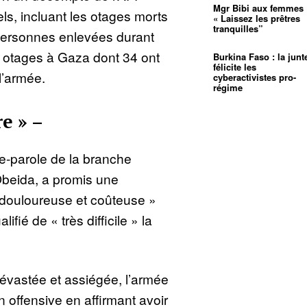
Mgr Bibi aux femmes 
iels, incluant les otages morts
« Laissez les prêtres
tranquilles”
 personnes enlevées durant
rs otages à Gaza dont 34 ont
Burkina Faso : la junt
félicite les
l’armée.
cyberactivistes pro-
régime
e » –
te-parole de la branche
eida, a promis une
, douloureuse et coûteuse »
ifié de « très difficile » la
vastée et assiégée, l’armée
n offensive en affirmant avoir