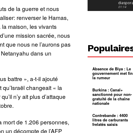
diaspor
uts de la guerre et nous
suivra-t-
01:14
l’appel 
aliser: renverser le Hamas,
gouvern
Douala :
?
ville à
 la maison, les vivants
l’épreuv
01:02
grandes
t d’une mission sacrée, nous
pluies
Échec au
Le père
nt que nous ne l’aurons pas
réclame 
01:16
Populaire
400 000 
. Netanyahu dans un
pasteur
Camerou
L’État ve
mieux
01:27
contrôler
Absence de Biya : Le
product
Croyanc
gouvernement met fin
d’or
religieus
 battre », a-t-il ajouté
la rumeur
Entre
01:12
bricolag
t qu’Israël changeait « la
spirituel
Pénurie 
Burkina : Canal+
autonom
à Yaound
sanctionné pour non-
 qu’il n’y ait plus d’attaque
mentale
Minkoa
01:12
gratuité de la chaîne
mettra-t-i
nationale
tobre.
au calvai
Alexis
Dipanda
Mouelle 
01:22
Contrebande : 4400
dernier
litres de carburants
la mort de 1.206 personnes,
voyage
frelatés saisis
elon un décompte de l’AFP