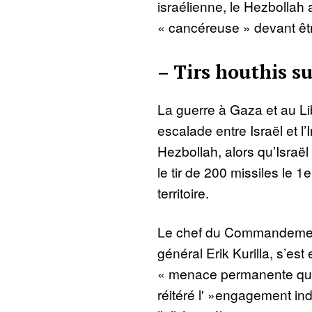
israélienne, le Hezbollah a 
« cancéreuse » devant êtr
– Tirs houthis su
La guerre à Gaza et au 
escalade entre Israël et l’
Hezbollah, alors qu’Israë
le tir de 200 missiles le 1
territoire.
Le chef du Commandement 
général Erik Kurilla, s’est
« menace permanente que f
réitéré l' »engagement ind