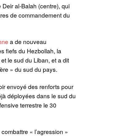
 Deir al-Balah (centre), qui
centres de commandement du
nne
a de nouveau
 fiefs du Hezbollah, la
t le sud du Liban, et a dit
tière » du sud du pays.
oir envoyé des renforts pour
éjà déployées dans le sud du
fensive terrestre le 30
 combattre « l’agression »