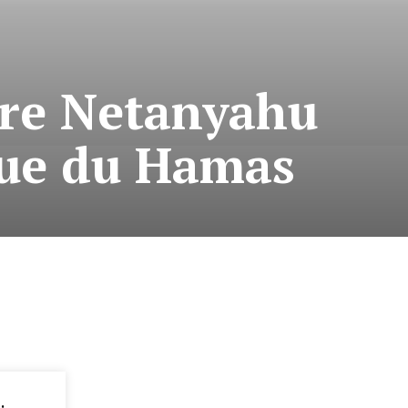
jure Netanyahu
aque du Hamas
: