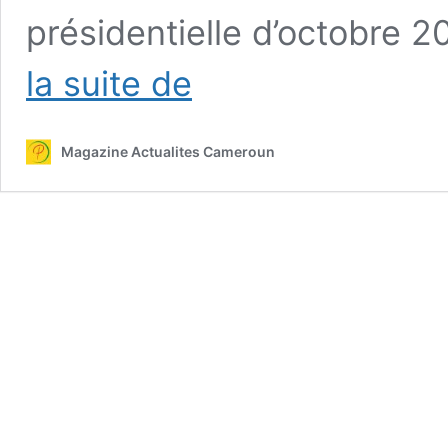
présidentielle d’octobre 
Lettre
la suite de
pastorale
des
évêques :
Magazine Actualites Cameroun
La
contrattaque
de
Grégoire
Owona