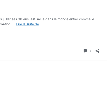
 6 juillet ses 90 ans, est salué dans le monde entier comme le
Le
arnation, …
Lire la suite de
Dalaï
Lama,
icône
de
la
Commenta
0
liberté
du
Tibet
dans
le
monde,
sauf
en
Chine