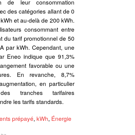
on de leur consommation
vec des catégories allant de 0
 kWh et au-delà de 200 kWh.
tilisateurs consommant entre
 du tarif promotionnel de 50
A par kWh. Cependant, une
ar Eneo indique que 91,3%
changement favorable ou une
ctures. En revanche, 8,7%
ugmentation, en particulier
es tranches tarifaires
ndre les tarifs standards.
ients prépayé
,
kWh
,
Énergie