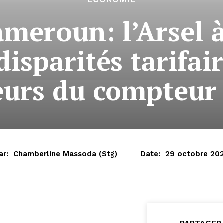
meroun: l’Arsel 
disparités tarifai
teurs du compteur
ar:
Chamberline Massoda (Stg)
Date:
29 octobre 20
PARTAGER 