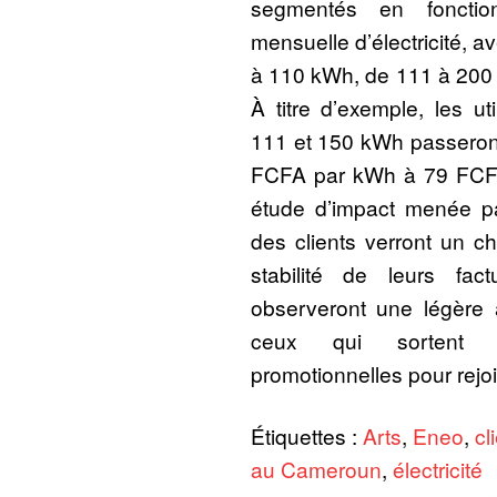
segmentés en foncti
mensuelle d’électricité, a
à 110 kWh, de 111 à 200
À titre d’exemple, les u
111 et 150 kWh passeront
FCFA par kWh à 79 FCF
étude d’impact menée p
des clients verront un 
stabilité de leurs fa
observeront une légère a
ceux qui sortent d
promotionnelles pour rejoi
Étiquettes :
Arts
,
Eneo
,
cl
au Cameroun
,
électricité