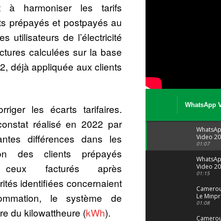
t à harmoniser les tarifs
ents prépayés et postpayés au
utilisateurs de l’électricité
ctures calculées sur la base
012, déjà appliquée aux clients
WhatsApp V
iger les écarts tarifaires.
08 04 at 15 
 constat réalisé en 2022 par
WhatsA
tantes différences dans les
Video 20
04 at 15
01:07
tion des clients prépayés
WhatsA
 ceux facturés après
Video 20
29 at 12
01:15
tés identifiées concernaient
Camerou
ommation, le système de
Le Minpr
alerte su
01:08
aire du kilowattheure (
kWh
).
dérives 
jeunes fi
Cameroun