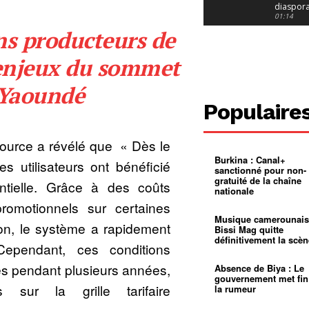
diaspor
suivra-t-
01:14
l’appel 
ns producteurs de
gouvern
Douala :
?
ville à
l’épreuv
01:02
 enjeux du sommet
grandes
pluies
Échec au
 Yaoundé
Le père
réclame 
01:16
Populaire
400 000 
pasteur
Camerou
L’État ve
mieux
01:27
ource a révélé que « Dès le
contrôler
Burkina : Canal+
product
Croyanc
s utilisateurs ont bénéficié
sanctionné pour non-
d’or
religieus
gratuité de la chaîne
Entre
01:12
rentielle. Grâce à des coûts
nationale
bricolag
spirituel
Pénurie 
 promotionnels sur certaines
autonom
à Yaound
Musique camerounais
mentale
Minkoa
01:12
n, le système a rapidement
Bissi Mag quitte
mettra-t-i
définitivement la scèn
au calvai
Alexis
Cependant, ces conditions
Dipanda
Mouelle 
01:22
s pendant plusieurs années,
Absence de Biya : Le
dernier
gouvernement met fin
voyage
s sur la grille tarifaire
la rumeur