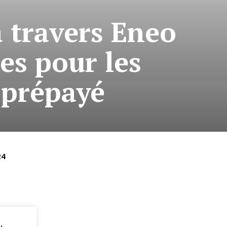
à travers Eneo
res pour les
 prépayé
24
: