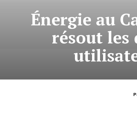
Énergie au Ca
résout les 
utilisa
P